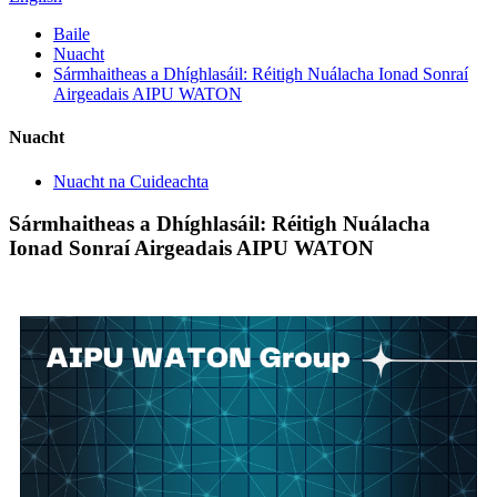
Baile
Nuacht
Sármhaitheas a Dhíghlasáil: Réitigh Nuálacha Ionad Sonraí
Airgeadais AIPU WATON
Nuacht
Nuacht na Cuideachta
Sármhaitheas a Dhíghlasáil: Réitigh Nuálacha
Ionad Sonraí Airgeadais AIPU WATON