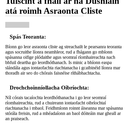
Tuiscint a fháil ar na Dúshláin
atá roimh Asraonta Cliste
Spás Teoranta:
Bíonn go leor asraonta cliste ag streachailt le pearsanra teoranta
agus socruithe líonra neamhleor, rud a fhágann go mbíonn
spásanna oifige plódaithe agus seomraí ríomhaireachta nach
bhfuil deartha go leordhóthanach. Is minic a bhíonn easpa
slándála agus iontaofachta riachtanacha i gcaibinéid líonra mar
thoradh air seo do chórais faisnéise ríthábhachtacha.
Drochchoinníollacha Oibríochta:
Níl córais tacaíochta leordhóthanacha i go leor seomraí
ríomhaireachta, rud a chuireann iontaofacht oibríochtaí
riachtanacha i mbaol. Feidhmíonn roinnt áiseanna mar spásanna
stórála freisin, rud a mhéadaíonn an baol dóiteáin mar gheall ar
an praiseach.