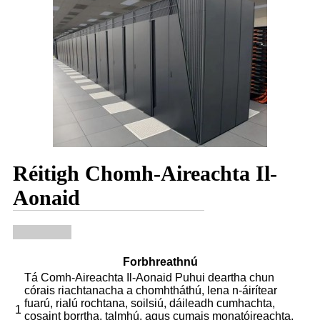
Réitigh Chomh-Aireachta Il-
Aonaid
Forbhreathnú
Tá Comh-Aireachta Il-Aonaid Puhui deartha chun
córais riachtanacha a chomhtháthú, lena n-áirítear
fuarú, rialú rochtana, soilsiú, dáileadh cumhachta,
1
cosaint borrtha, talmhú, agus cumais monatóireachta,