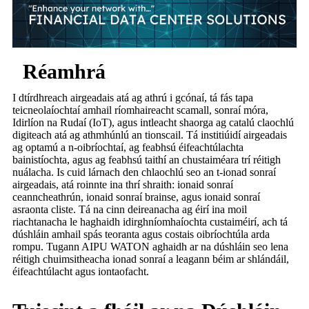
Réamhrá
I dtírdhreach airgeadais atá ag athrú i gcónaí, tá fás tapa
teicneolaíochtaí amhail ríomhaireacht scamall, sonraí móra,
Idirlíon na Rudaí (IoT), agus intleacht shaorga ag catalú claochlú
digiteach atá ag athmhúnlú an tionscail. Tá institiúidí airgeadais
ag optamú a n-oibríochtaí, ag feabhsú éifeachtúlachta
bainistíochta, agus ag feabhsú taithí an chustaiméara trí réitigh
nuálacha. Is cuid lárnach den chlaochlú seo an t-ionad sonraí
airgeadais, atá roinnte ina thrí shraith: ionaid sonraí
ceanncheathrún, ionaid sonraí brainse, agus ionaid sonraí
asraonta cliste. Tá na cinn deireanacha ag éirí ina moil
riachtanacha le haghaidh idirghníomhaíochta custaiméirí, ach tá
dúshláin amhail spás teoranta agus costais oibríochtúla arda
rompu. Tugann AIPU WATON aghaidh ar na dúshláin seo lena
réitigh chuimsitheacha ionad sonraí a leagann béim ar shlándáil,
éifeachtúlacht agus iontaofacht.