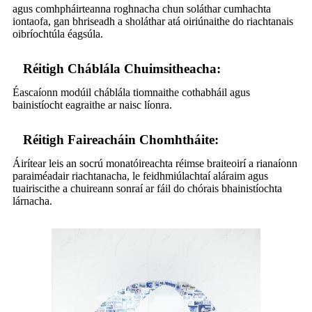
agus comhpháirteanna roghnacha chun soláthar cumhachta
iontaofa, gan bhriseadh a sholáthar atá oiriúnaithe do riachtanais
oibríochtúla éagsúla.
Réitigh Cháblála Chuimsitheacha:
Éascaíonn modúil cháblála tiomnaithe cothabháil agus
bainistíocht eagraithe ar naisc líonra.
Réitigh Faireacháin Chomhtháite:
Áirítear leis an socrú monatóireachta réimse braiteoirí a rianaíonn
paraiméadair riachtanacha, le feidhmiúlachtaí aláraim agus
tuairiscithe a chuireann sonraí ar fáil do chórais bhainistíochta
lárnacha.