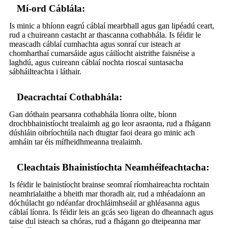
Mí-ord Cáblála:
Is minic a bhíonn eagrú cáblaí mearbhall agus gan lipéadú ceart,
rud a chuireann castacht ar thascanna cothabhála. Is féidir le
meascadh cáblaí cumhachta agus sonraí cur isteach ar
chomharthaí cumarsáide agus cáilíocht aistrithe faisnéise a
laghdú, agus cuireann cáblaí nochta rioscaí suntasacha
sábháilteachta i láthair.
Deacrachtaí Cothabhála:
Gan dóthain pearsanra cothabhála líonra oilte, bíonn
drochbhainistíocht trealaimh ag go leor asraonta, rud a fhágann
dúshláin oibríochtúla nach dtugtar faoi deara go minic ach
amháin tar éis mífheidhmeanna trealaimh.
Cleachtais Bhainistíochta Neamhéifeachtacha:
Is féidir le bainistíocht brainse seomraí ríomhaireachta rochtain
neamhrialaithe a bheith mar thoradh air, rud a mhéadaíonn an
dóchúlacht go ndéanfar drochláimhseáil ar ghléasanna agus
cáblaí líonra. Is féidir leis an gcás seo ligean do dheannach agus
taise dul isteach sa chóras, rud a fhágann go dteipeanna mar