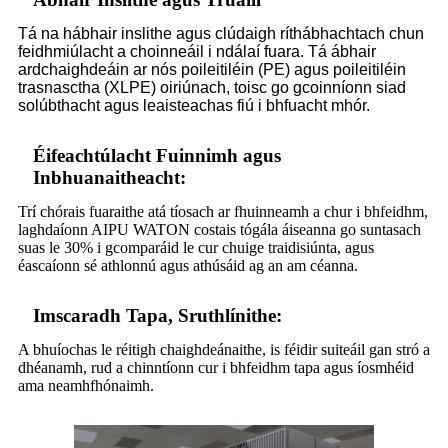
Tá na hábhair inslithe agus clúdaigh ríthábhachtach chun
feidhmiúlacht a choinneáil i ndálaí fuara. Tá ábhair
ardchaighdeáin ar nós poileitiléin (PE) agus poileitiléin
trasnasctha (XLPE) oiriúnach, toisc go gcoinníonn siad
solúbthacht agus leaisteachas fiú i bhfuacht mhór.
Éifeachtúlacht Fuinnimh agus
Inbhuanaitheacht:
Trí chórais fuaraithe atá tíosach ar fhuinneamh a chur i bhfeidhm,
laghdaíonn AIPU WATON costais tógála áiseanna go suntasach
suas le 30% i gcomparáid le cur chuige traidisiúnta, agus
éascaíonn sé athlonnú agus athúsáid ag an am céanna.
Imscaradh Tapa, Sruthlínithe:
A bhuíochas le réitigh chaighdeánaithe, is féidir suiteáil gan stró a
dhéanamh, rud a chinntíonn cur i bhfeidhm tapa agus íosmhéid
ama neamhfhónaimh.