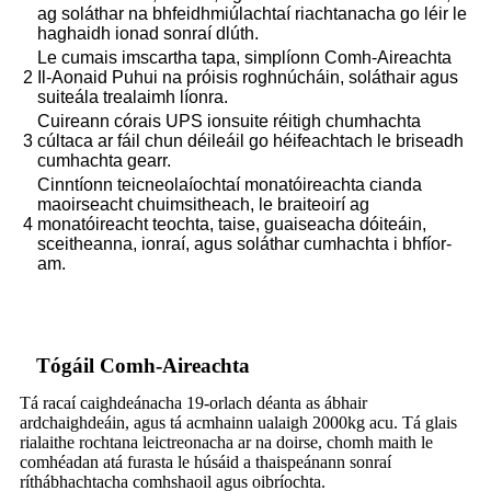
ag soláthar na bhfeidhmiúlachtaí riachtanacha go léir le
haghaidh ionad sonraí dlúth.
Le cumais imscartha tapa, simplíonn Comh-Aireachta
2
Il-Aonaid Puhui na próisis roghnúcháin, soláthair agus
suiteála trealaimh líonra.
Cuireann córais UPS ionsuite réitigh chumhachta
3
cúltaca ar fáil chun déileáil go héifeachtach le briseadh
cumhachta gearr.
Cinntíonn teicneolaíochtaí monatóireachta cianda
maoirseacht chuimsitheach, le braiteoirí ag
4
monatóireacht teochta, taise, guaiseacha dóiteáin,
sceitheanna, ionraí, agus soláthar cumhachta i bhfíor-
am.
Tógáil Comh-Aireachta
Tá racaí caighdeánacha 19-orlach déanta as ábhair
ardchaighdeáin, agus tá acmhainn ualaigh 2000kg acu. Tá glais
rialaithe rochtana leictreonacha ar na doirse, chomh maith le
comhéadan atá furasta le húsáid a thaispeánann sonraí
ríthábhachtacha comhshaoil ​​agus oibríochta.