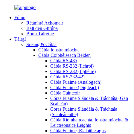
Fúinn
Réamhrá Achomair
Ball den Ghrúpa
Bonn Táirgthe
Táirgí
Sreang & Cábla
Cábla Ionstraimíochta
Cábla Coibhéiseach Belden
Cábla RS-485
Cábla RS-232 (Ilchroí)
Cábla RS-232 (Ilphéire)
Cábla RS-232/422
Cábla Fuaime (Analógach)
Cábla Fuaime (Digiteach)
Cábla Cainteoir
Córas Fuaime Slándála & Tráchtála (Gan
Scáileán)
Córas Fuaime Slándála & Tráchtála
(Scáileánaithe)
Cábla Ríomhaireachta, Ionstraimíochta &
Leictreonaice Leighis
Cábla Fuaime, Rialaithe agus