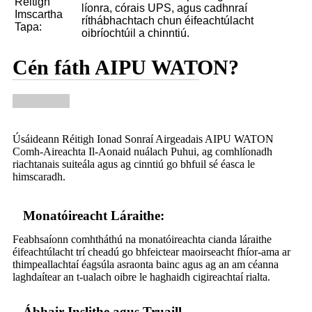
Réitigh
líonra, córais UPS, agus cadhnraí
Imscartha
ríthábhachtach chun éifeachtúlacht
Tapa:
oibríochtúil a chinntiú.
Cén fáth AIPU WATON?
Úsáideann Réitigh Ionad Sonraí Airgeadais AIPU WATON
Comh-Aireachta Il-Aonaid nuálach Puhui, ag comhlíonadh
riachtanais suiteála agus ag cinntiú go bhfuil sé éasca le
himscaradh.
Monatóireacht Láraithe:
Feabhsaíonn comhtháthú na monatóireachta cianda láraithe
éifeachtúlacht trí cheadú go bhfeictear maoirseacht fhíor-ama ar
thimpeallachtaí éagsúla asraonta bainc agus ag an am céanna
laghdaítear an t-ualach oibre le haghaidh cigireachtaí rialta.
Ábhair Inslithe agus Truaill