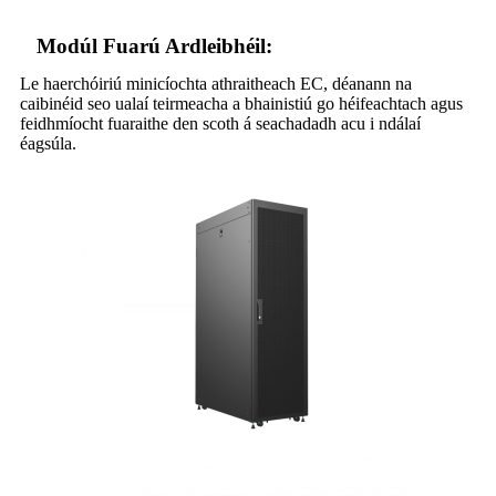
Modúl Fuarú Ardleibhéil:
Le haerchóiriú minicíochta athraitheach EC, déanann na
caibinéid seo ualaí teirmeacha a bhainistiú go héifeachtach agus
feidhmíocht fuaraithe den scoth á seachadadh acu i ndálaí
éagsúla.