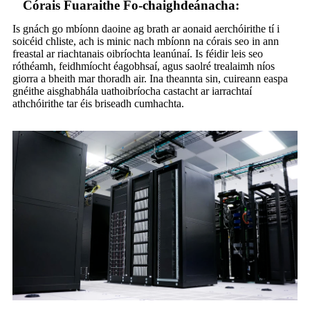
Córais Fuaraithe Fo-chaighdeánacha:
Is gnách go mbíonn daoine ag brath ar aonaid aerchóirithe tí i
soicéid chliste, ach is minic nach mbíonn na córais seo in ann
freastal ar riachtanais oibríochta leanúnaí. Is féidir leis seo
róthéamh, feidhmíocht éagobhsaí, agus saolré trealaimh níos
giorra a bheith mar thoradh air. Ina theannta sin, cuireann easpa
gnéithe aisghabhála uathoibríocha castacht ar iarrachtaí
athchóirithe tar éis briseadh cumhachta.