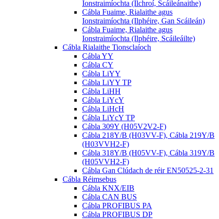
Ionstraimíochta (Ilchroí, Scáileánaithe)
Cábla Fuaime, Rialaithe agus
Ionstraimíochta (Ilphéire, Gan Scáileán)
Cábla Fuaime, Rialaithe agus
Ionstraimíochta (Ilphéire, Scáileáilte)
Cábla Rialaithe Tionsclaíoch
Cábla YY
Cábla CY
Cábla LiYY
Cábla LiYY TP
Cábla LiHH
Cábla LiYcY
Cábla LiHcH
Cábla LiYcY TP
Cábla 309Y (H05V2V2-F)
Cábla 218Y/B (H03VV-F), Cábla 219Y/B
(H03VVH2-F)
Cábla 318Y/B (H05VV-F), Cábla 319Y/B
(H05VVH2-F)
Cábla Gan Clúdach de réir EN50525-2-31
Cábla Réimsebus
Cábla KNX/EIB
Cábla CAN BUS
Cábla PROFIBUS PA
Cábla PROFIBUS DP