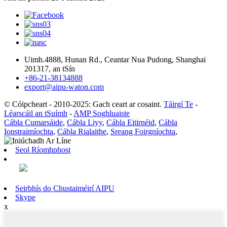
Uimh.4888, Hunan Rd., Ceantar Nua Pudong, Shanghai
201317, an tSín
+86-21-38134888
export@aipu-waton.com
© Cóipcheart - 2010-2025: Gach ceart ar cosaint.
Táirgí Te
-
Léarscáil an tSuímh
-
AMP Soghluaiste
Cábla Cumarsáide
,
Cábla Liyy
,
Cábla Eitirnéid
,
Cábla
Ionstraimíochta
,
Cábla Rialaithe
,
Sreang Foirgníochta
,
Seol Ríomhphost
Seirbhís do Chustaiméirí AIPU
Skype
x