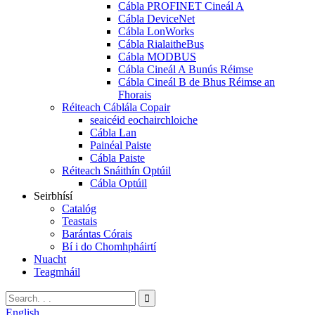
Cábla PROFINET Cineál A
Cábla DeviceNet
Cábla LonWorks
Cábla RialaitheBus
Cábla MODBUS
Cábla Cineál A Bunús Réimse
Cábla Cineál B de Bhus Réimse an
Fhorais
Réiteach Cáblála Copair
seaicéid eochairchloiche
Cábla Lan
Painéal Paiste
Cábla Paiste
Réiteach Snáithín Optúil
Cábla Optúil
Seirbhísí
Catalóg
Teastais
Barántas Córais
Bí i do Chomhpháirtí
Nuacht
Teagmháil
English