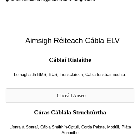
Aimsigh Réiteach Cábla ELV
Cáblaí Rialaithe
Le haghaidh BMS, BUS, Tionsclaíoch, Cábla Ionstraimíochta.
Cliceáil Anseo
Córas Cáblála Struchtúrtha
Líonra & Sonraí, Cábla Snáithín-Optúil, Corda Paiste, Modúil, Pláta
Aghaidhe