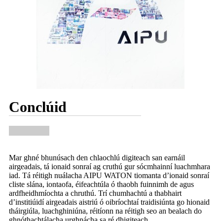
Conclúid
Mar ghné bhunúsach den chlaochlú digiteach san earnáil
airgeadais, tá ionaid sonraí ag cruthú gur sócmhainní luachmhara
iad. Tá réitigh nuálacha AIPU WATON tiomanta d’ionaid sonraí
cliste slána, iontaofa, éifeachtúla ó thaobh fuinnimh de agus
ardfheidhmíochta a chruthú. Trí chumhachtú a thabhairt
d’institiúidí airgeadais aistriú ó oibríochtaí traidisiúnta go hionaid
tháirgiúla, luachghiniúna, réitíonn na réitigh seo an bealach do
ghnóthachtálacha urghnácha sa ré dhigiteach.