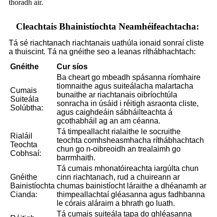
thoradh air.
Cleachtais Bhainistíochta Neamhéifeachtacha:
Tá sé riachtanach riachtanais uathúla ionaid sonraí cliste
a thuiscint. Tá na gnéithe seo a leanas ríthábhachtach:
Gnéithe
Cur síos
Ba cheart go mbeadh spásanna ríomhaire
tiomnaithe agus suiteálacha malartacha
Cumais
bunaithe ar riachtanais oibríochtúla
Suiteála
sonracha in úsáid i réitigh asraonta cliste,
Solúbtha:
agus caighdeáin sábháilteachta á
gcothabháil ag an am céanna.
Tá timpeallacht rialaithe le socruithe
Rialáil
teochta comhsheasmhacha ríthábhachtach
Teochta
chun go n-oibreoidh an trealaimh go
Cobhsaí:
barrmhaith.
Tá cumais mhonatóireachta iargúlta chun
Gnéithe
cinn riachtanach, rud a chuireann ar
Bainistíochta
chumas bainistíocht láraithe a dhéanamh ar
Cianda:
thimpeallachtaí gléasanna agus fadhbanna
le córais aláraim a bhrath go luath.
Tá cumais suiteála tapa do ghléasanna