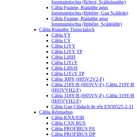
Ionstraimíochta (Ilchroí, Scáileánaithe)
Cábla Fuaime, Rialaithe agus
Ionstraimíochta (Ilphéire, Gan Scáileán)
Cábla Fuaime, Rialaithe agus
Ionstraimíochta (Ilphéire, Scáileáilte)
Cábla Rialaithe Tionsclaíoch
Cábla YY
Cábla CY
Cábla LiYY
Cábla LiYY TP
Cábla LiHH
Cábla LiYcY
Cábla LiHcH
Cábla LiYcY TP
Cábla 309Y (H05V2V2-F)
Cábla 218Y/B (H03VV-F), Cábla 219Y/B
(H03VVH2-F)
Cábla 318Y/B (H05VV-F), Cábla 319Y/B
(H05VVH2-F)
Cábla Gan Clúdach de réir EN50525-2-31
Cábla Réimsebus
Cábla KNX/EIB
Cábla CAN BUS
Cábla PROFIBUS PA
Cábla PROFIBUS DP