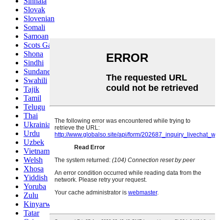
Sinhala
Slovak
Slovenian
Somali
Samoan
Scots Gaelic
Shona
Sindhi
Sundanese
Swahili
Tajik
Tamil
Telugu
Thai
Ukrainian
Urdu
Uzbek
Vietnamese
Welsh
Xhosa
Yiddish
Yoruba
Zulu
Kinyarwanda
Tatar