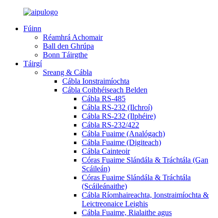
Fúinn
Réamhrá Achomair
Ball den Ghrúpa
Bonn Táirgthe
Táirgí
Sreang & Cábla
Cábla Ionstraimíochta
Cábla Coibhéiseach Belden
Cábla RS-485
Cábla RS-232 (Ilchroí)
Cábla RS-232 (Ilphéire)
Cábla RS-232/422
Cábla Fuaime (Analógach)
Cábla Fuaime (Digiteach)
Cábla Cainteoir
Córas Fuaime Slándála & Tráchtála (Gan
Scáileán)
Córas Fuaime Slándála & Tráchtála
(Scáileánaithe)
Cábla Ríomhaireachta, Ionstraimíochta &
Leictreonaice Leighis
Cábla Fuaime, Rialaithe agus