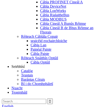
Cábla PROFINET Cineál A
Cábla DeviceNet
Cábla LonWorks
Cábla RialaitheBus
Cábla MODBUS
Cábla Cineál A Bunús Réimse
Cábla Cineál B de Bhus Réimse an
Fhorais
Réiteach Cáblála Copair
seaicéid eochairchloiche
Cábla Lan
Painéal Paiste
Cábla Paiste
Réiteach Snáithín Optúil
Cábla Optúil
Seirbhísí
Catalóg
Teastais
Barántas Córais
Bí i do Chomhpháirtí
Nuacht
Teagmháil
English