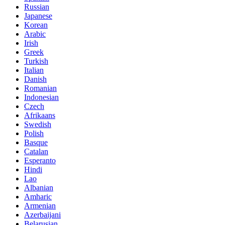
Russian
Japanese
Korean
Arabic
Irish
Greek
Turkish
Italian
Danish
Romanian
Indonesian
Czech
Afrikaans
Swedish
Polish
Basque
Catalan
Esperanto
Hindi
Lao
Albanian
Amharic
Armenian
Azerbaijani
Belarusian