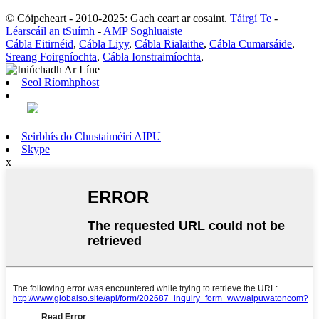
© Cóipcheart - 2010-2025: Gach ceart ar cosaint.
Táirgí Te
-
Léarscáil an tSuímh
-
AMP Soghluaiste
Cábla Eitirnéid
,
Cábla Liyy
,
Cábla Rialaithe
,
Cábla Cumarsáide
,
Sreang Foirgníochta
,
Cábla Ionstraimíochta
,
Seol Ríomhphost
Seirbhís do Chustaiméirí AIPU
Skype
x