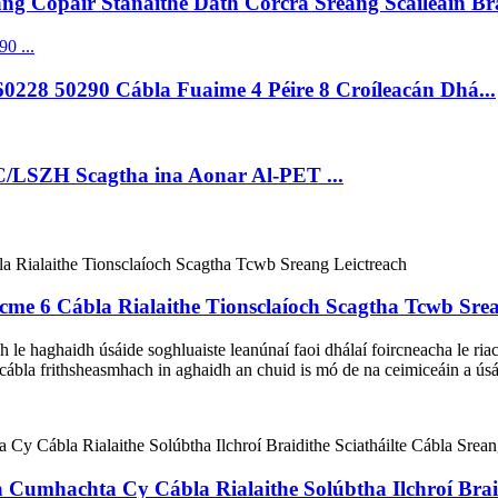
ng Copair Stánaithe Dath Corcra Sreang Scáileáin Brai
228 50290 Cábla Fuaime 4 Péire 8 Croíleacán Dhá...
C/LSZH Scagtha ina Aonar Al-PET ...
e 6 Cábla Rialaithe Tionsclaíoch Scagtha Tcwb Srea
ch le haghaidh úsáide soghluaiste leanúnaí faoi dhálaí foircneacha le ria
cábla frithsheasmhach in aghaidh an chuid is mó de na ceimiceáin a úsái
 Cumhachta Cy Cábla Rialaithe Solúbtha Ilchroí Braid