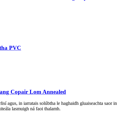
rtha PVC
Sreang Copair Lom Annealed
isí agus, in iarratais solúbtha le haghaidh gluaiseachta saor in
uiteála lasmuigh ná faoi thalamh.