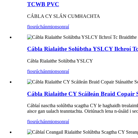
TCWB PVC
CÁBLA CY SLÁN CUMHACHTA
fiosrúchán
mionsonraí
Cábla Rialaithe Solúbtha YSLCY Ilchroí Tc
Cábla Rialaithe Solúbtha YSLCY
fiosrúchán
mionsonraí
Cábla Rialaithe CY Scáileán Braid Copair 
Cáblaí nasctha solúbtha scagtha CY le haghaidh trealaimh i
aisce gan ualach teanntachta. Oiriúnach lena n-úsáid i seo
fiosrúchán
mionsonraí