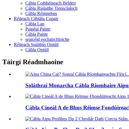
Cábla Coibhéiseach Belden
Cábla Rialaithe Tionsclaíoch
Cábla Réimsebus
Réiteach Cáblála Copair
Cábla Lan
Painéal Paiste
Cábla Paiste
seaicéid eochairchloiche
Réiteach Snáithín Optúil
Cábla Optúil
Táirgí Réadmhaoine
Soláthraí Monarcha Cábla Ríomhaire Aipu ó
Cábla Cineál A de Bhus Réimse Fondúireach