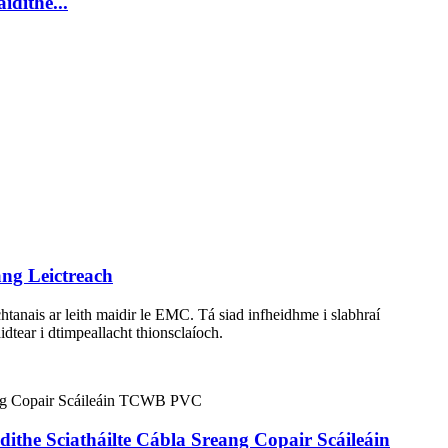
dithe...
ng Leictreach
chtanais ar leith maidir le EMC. Tá siad infheidhme i slabhraí
dtear i dtimpeallacht thionsclaíoch.
ithe Sciatháilte Cábla Sreang Copair Scáileáin