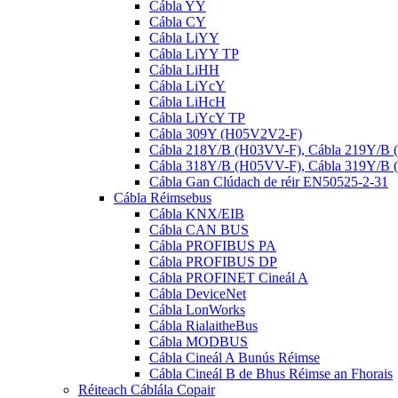
Cábla YY
Cábla CY
Cábla LiYY
Cábla LiYY TP
Cábla LiHH
Cábla LiYcY
Cábla LiHcH
Cábla LiYcY TP
Cábla 309Y (H05V2V2-F)
Cábla 218Y/B (H03VV-F), Cábla 219Y/B
Cábla 318Y/B (H05VV-F), Cábla 319Y/B
Cábla Gan Clúdach de réir EN50525-2-31
Cábla Réimsebus
Cábla KNX/EIB
Cábla CAN BUS
Cábla PROFIBUS PA
Cábla PROFIBUS DP
Cábla PROFINET Cineál A
Cábla DeviceNet
Cábla LonWorks
Cábla RialaitheBus
Cábla MODBUS
Cábla Cineál A Bunús Réimse
Cábla Cineál B de Bhus Réimse an Fhorais
Réiteach Cáblála Copair