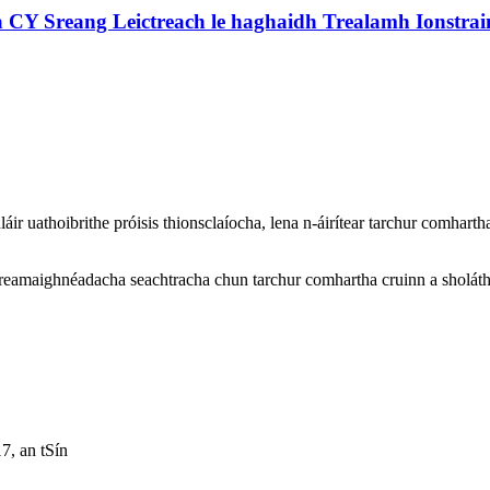
a CY Sreang Leictreach le haghaidh Trealamh Ionstrai
ir uathoibrithe próisis thionsclaíocha, lena n-áirítear tarchur comhartha,
ctreamaighnéadacha seachtracha chun tarchur comhartha cruinn a sholáth
, an tSín