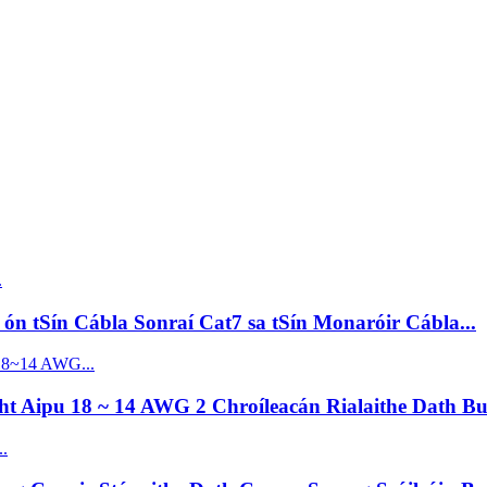
n tSín Cábla Sonraí Cat7 sa tSín Monaróir Cábla...
t Aipu 18 ~ 14 AWG 2 Chroíleacán Rialaithe Dath Buí 