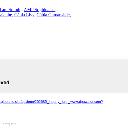
l an tSuímh
-
AMP Soghluaiste
alaithe
,
Cábla Liyy
,
Cábla Cumarsáide
,