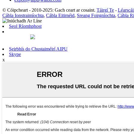
© Cóipcheart - 2010-2025: Gach ceart ar cosaint.
Táirgí Te
-
Léarscái
Cábla Ionstraimíochta
,
Cábla Eitirnéid
,
Sreang Foirgníochta
,
Cábla Ri
Seol Ríomhphost
Seirbhís do Chustaiméirí AIPU
Skype
x