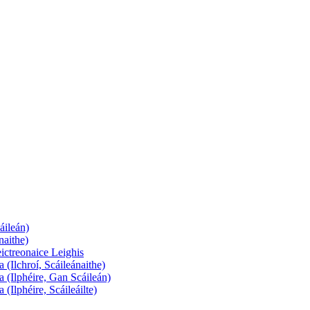
áileán)
naithe)
ictreonaice Leighis
 (Ilchroí, Scáileánaithe)
a (Ilphéire, Gan Scáileán)
(Ilphéire, Scáileáilte)