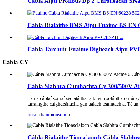
Cábla Aipu Profibus Dp 2 Chroíleacán Srea
Cábla Rialaithe BMS Aipu Fuaime BS EN 60
Cábla Tarchuir Fuaime Digiteach Aipu PV
Cábla CY
Cábla Slabhra Cumhachta Cy 300/500V Aicm
Tá na cáblaí sonraí seo atá thar a bheith solúbtha oiriúna
tarraingthe caighdeánacha gan ualach teanntachta. Tá an 
fiosrúchán
mionsonraí
Cábla Rialaithe Tionsclaíoch Cábla Slabhra