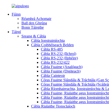
Fúinn
Réamhrá Achomair
Ball den Ghrúpa
Bonn Táirgthe
Táirgí
Sreang & Cábla
Cábla Ionstraimíochta
Cábla Coibhéiseach Belden
Cábla RS-485
Cábla RS-232 (Ilchroí)
Cábla RS-232 (Ilphéire)
Cábla RS-232/422
Cábla Fuaime (Analógach)
Cábla Fuaime (Digiteach)
Cábla Cainteoir
Córas Fuaime Slándála & Tráchtála (Gan Sc
Córas Fuaime Slándála & Tráchtála (Scáileá
Cábla Ríomhaireachta, Ionstraimíochta & Le
Cábla Fuaime, Rialaithe agus Ionstraimíochta
Cábla Fuaime, Rialaithe agus Ionstraimíocht
Cábla Fuaime, Rialaithe agus Ionstraimíochta 
Cábla Rialaithe Tionsclaíoch