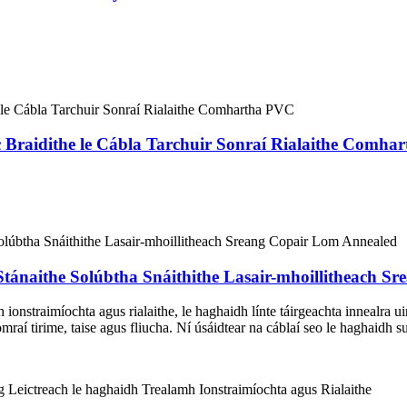
 Braidithe le Cábla Tarchuir Sonraí Rialaithe Comha
Stánaithe Solúbtha Snáithithe Lasair-mhoillitheach 
onstraimíochta agus rialaithe, le haghaidh línte táirgeachta innealra uirl
mraí tirime, taise agus fliucha. Ní úsáidtear na cáblaí seo le haghaidh s