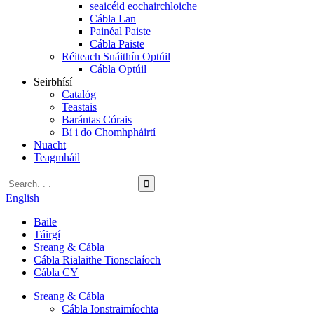
seaicéid eochairchloiche
Cábla Lan
Painéal Paiste
Cábla Paiste
Réiteach Snáithín Optúil
Cábla Optúil
Seirbhísí
Catalóg
Teastais
Barántas Córais
Bí i do Chomhpháirtí
Nuacht
Teagmháil
English
Baile
Táirgí
Sreang & Cábla
Cábla Rialaithe Tionsclaíoch
Cábla CY
Sreang & Cábla
Cábla Ionstraimíochta