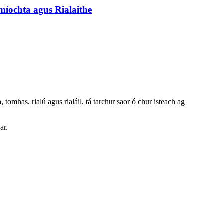
míochta agus Rialaithe
 tomhas, rialú agus rialáil, tá tarchur saor ó chur isteach ag
ar.