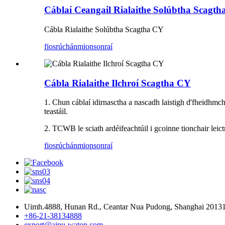
Cáblaí Ceangail Rialaithe Solúbtha Scagth
Cábla Rialaithe Solúbtha Scagtha CY
fiosrúchán
mionsonraí
Cábla Rialaithe Ilchroí Scagtha CY
1. Chun cáblaí idirnasctha a nascadh laistigh d'fheidhmchlá
teastáil.
2. TCWB le sciath ardéifeachtúil i gcoinne tionchair lei
fiosrúchán
mionsonraí
Uimh.4888, Hunan Rd., Ceantar Nua Pudong, Shanghai 201317
+86-21-38134888
export@aipu-waton.com