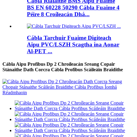
Cábla Rialaithe BMS Aipu Fuaime
BS EN 60228 50290 Cábla Fuaime 4
Péire 8 Croíleacán Dhá...
Cábla Tarchuir Fuaime Digiteach
Aipu PVC/LSZH Scagtha ina Aonar
Al-PET ...
Cábla Aipu Profibus Dp 2 Chroíleacán Sreang Copair
Stánaithe Dath Corcra Cábla Profibus Scáileáin Braidithe