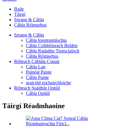
Baile
Táirgí
Sreang & Cábla
Cábla Réimsebus
Sreang & Cábla
Cábla Ionstraimíochta
Cábla Coibhéiseach Belden
Cábla Rialaithe Tionsclaíoch
Cábla Réimsebus
Réiteach Cáblála Copair
Cábla Lan
Painéal Paiste
Cábla Paiste
seaicéid eochairchloiche
Réiteach Snáithín Optúil
Cábla Optúil
Táirgí Réadmhaoine