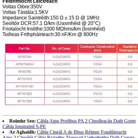
Feidhmíocht Leictreach
Voltas Oibre:
350V
Voltas Tástála:
1.5KV
Impedance Saintréith:
150 Ω ± 15 Ω @ 1MHz
Seoltóir DCR:
57.1 Ω/km (Uasmhéid @ 20°C)
Friotaíocht Inslithe:
1000 MΩhms/km (Íosmhéid)
Toilleas Frithpháirteach:
30 nF/Km @ 800Hz
Roimhe Seo:
Cábla Aipu Profibus PA 2 Chroíleacán Dath Gorm
Cábla Ionstraimí S-PE
Ar Aghaidh:
Cábla Cineál A de Bhus Réimse Fondúireacht
Aipu 2 Chroílár Cábla Rialaithe Tionscail Uathoibrithe Dath Corcra