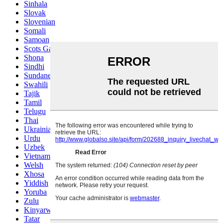
Sinhala
Slovak
Slovenian
Somali
Samoan
Scots Gaelic
Shona
Sindhi
Sundanese
Swahili
Tajik
Tamil
Telugu
Thai
Ukrainian
Urdu
Uzbek
Vietnamese
Welsh
Xhosa
Yiddish
Yoruba
Zulu
Kinyarwanda
Tatar