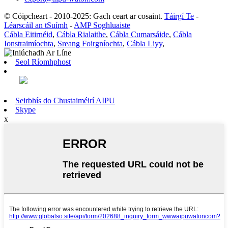
© Cóipcheart - 2010-2025: Gach ceart ar cosaint.
Táirgí Te
-
Léarscáil an tSuímh
-
AMP Soghluaiste
Cábla Eitirnéid
,
Cábla Rialaithe
,
Cábla Cumarsáide
,
Cábla
Ionstraimíochta
,
Sreang Foirgníochta
,
Cábla Liyy
,
Seol Ríomhphost
Seirbhís do Chustaiméirí AIPU
Skype
x