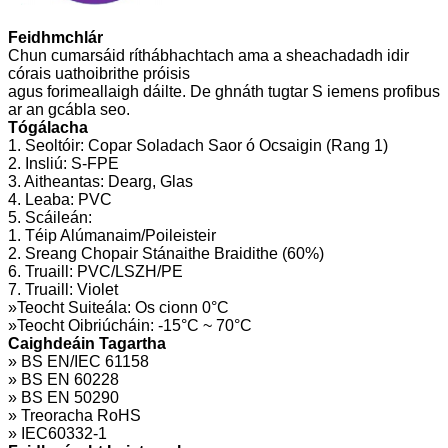
Feidhmchlár
Chun cumarsáid ríthábhachtach ama a sheachadadh idir
córais uathoibrithe próisis
agus forimeallaigh dáilte. De ghnáth tugtar S iemens profibus
ar an gcábla seo.
Tógálacha
1. Seoltóir: Copar Soladach Saor ó Ocsaigin (Rang 1)
2. Insliú: S-FPE
3. Aitheantas: Dearg, Glas
4. Leaba: PVC
5. Scáileán:
1. Téip Alúmanaim/Poileisteir
2. Sreang Chopair Stánaithe Braidithe (60%)
6. Truaill: PVC/LSZH/PE
7. Truaill: Violet
»Teocht Suiteála: Os cionn 0°C
»Teocht Oibriúcháin: -15°C ~ 70°C
Caighdeáin Tagartha
» BS EN/IEC 61158
» BS EN 60228
» BS EN 50290
» Treoracha RoHS
» IEC60332-1