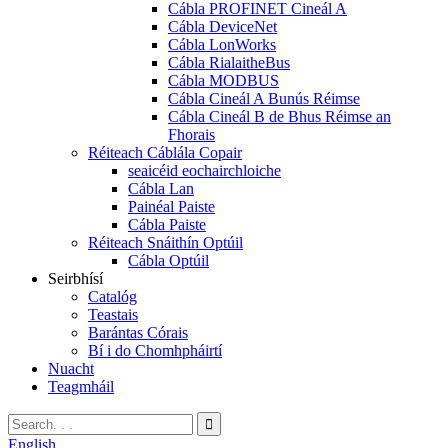
Cábla PROFINET Cineál A
Cábla DeviceNet
Cábla LonWorks
Cábla RialaitheBus
Cábla MODBUS
Cábla Cineál A Bunús Réimse
Cábla Cineál B de Bhus Réimse an
Fhorais
Réiteach Cáblála Copair
seaicéid eochairchloiche
Cábla Lan
Painéal Paiste
Cábla Paiste
Réiteach Snáithín Optúil
Cábla Optúil
Seirbhísí
Catalóg
Teastais
Barántas Córais
Bí i do Chomhpháirtí
Nuacht
Teagmháil
English