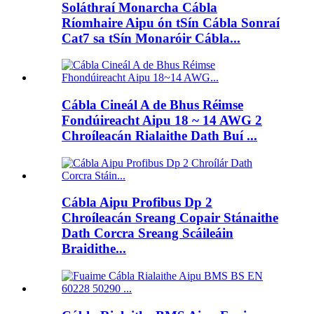
Soláthraí Monarcha Cábla
Ríomhaire Aipu ón tSín Cábla Sonraí
Cat7 sa tSín Monaróir Cábla...
Cábla Cineál A de Bhus Réimse
Fondúireacht Aipu 18 ~ 14 AWG 2
Chroíleacán Rialaithe Dath Buí ...
Cábla Aipu Profibus Dp 2
Chroíleacán Sreang Copair Stánaithe
Dath Corcra Sreang Scáileáin
Braidithe...