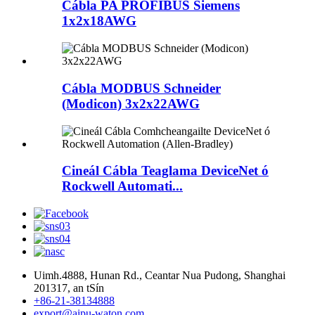
Cábla PA PROFIBUS Siemens
1x2x18AWG
Cábla MODBUS Schneider
(Modicon) 3x2x22AWG
Cineál Cábla Teaglama DeviceNet ó
Rockwell Automati...
Uimh.4888, Hunan Rd., Ceantar Nua Pudong, Shanghai
201317, an tSín
+86-21-38134888
export@aipu-waton.com