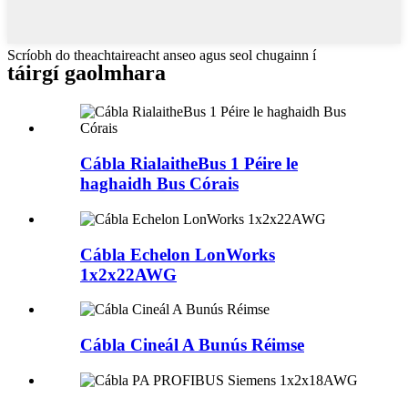
Scríobh do theachtaireacht anseo agus seol chugainn í
táirgí gaolmhara
Cábla RialaitheBus 1 Péire le
haghaidh Bus Córais
Cábla Echelon LonWorks
1x2x22AWG
Cábla Cineál A Bunús Réimse