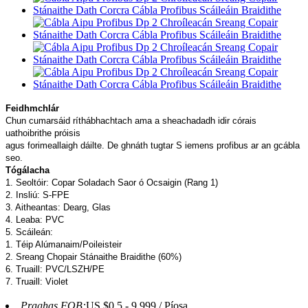
Feidhmchlár
Chun cumarsáid ríthábhachtach ama a sheachadadh idir córais
uathoibrithe próisis
agus forimeallaigh dáilte. De ghnáth tugtar S iemens profibus ar an gcábla
seo.
Tógálacha
1. Seoltóir: Copar Soladach Saor ó Ocsaigin (Rang 1)
2. Insliú: S-FPE
3. Aitheantas: Dearg, Glas
4. Leaba: PVC
5. Scáileán:
1. Téip Alúmanaim/Poileisteir
2. Sreang Chopair Stánaithe Braidithe (60%)
6. Truaill: PVC/LSZH/PE
7. Truaill: Violet
Praghas FOB:
US $0.5 - 9,999 / Píosa