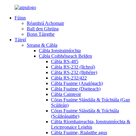
Fúinn
Réamhrá Achomair
Ball den Ghrúpa
Bonn Táirgthe
Táirgí
Sreang & Cábla
Cábla Ionstraimíochta
Cábla Coibhéiseach Belden
Cábla RS-485
Cábla RS-232 (Ilchroí)
Cábla RS-232 (Ilphéire)
Cábla RS-232/422
Cábla Fuaime (Analógach)
Cábla Fuaime (Digiteach)
Cábla Cainteoir
Córas Fuaime Slándála & Tráchtála (Gan
Scáileán)
Córas Fuaime Slándála & Tráchtála
(Scáileánaithe)
Cábla Ríomhaireachta, Ionstraimíochta &
Leictreonaice Leighis
Cábla Fuaime, Rialaithe agus