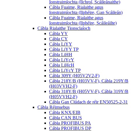
Ionstraimíochta (Ilchroí, Scáileánaithe)
Cábla Fuaime, Rialaithe agus
Ionstraimíochta (Ilphéire, Gan Scáileán)
Cábla Fuaime, Rialaithe agus
Ionstraimíochta (Ilphéire, Scáileáilte)
Cábla Rialaithe Tionsclaíoch
Cábla YY
Cábla CY
Cábla LiYY
Cábla LiYY TP
Cábla LiHH
Cábla LiYcY
Cábla LiHcH
Cábla LiYcY TP
Cábla 309Y (H05V2V2-F)
Cábla 218Y/B (H03VV-F), Cábla 219Y/B
(H03VVH2-F)
Cábla 318Y/B (H05VV-F), Cábla 319Y/B
(H05VVH2-F)
Cábla Gan Clúdach de réir EN50525-2-31
Cábla Réimsebus
Cábla KNX/EIB
Cábla CAN BUS
Cábla PROFIBUS PA
Cábla PROFIBUS DP