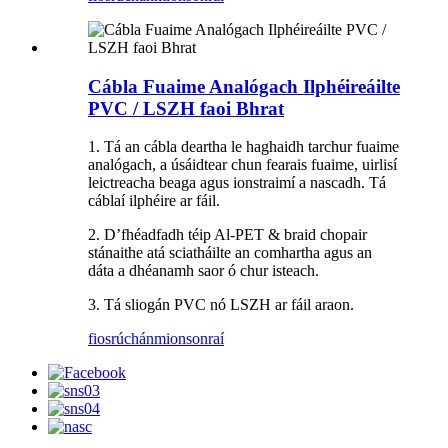
Cábla Fuaime Analógach Ilphéireáilte
PVC / LSZH faoi Bhrat
1. Tá an cábla deartha le haghaidh tarchur fuaime
analógach, a úsáidtear chun fearais fuaime, uirlisí
leictreacha beaga agus ionstraimí a nascadh. Tá
cáblaí ilphéire ar fáil.
2. D’fhéadfadh téip Al-PET & braid chopair
stánaithe atá sciatháilte an comhartha agus an
dáta a dhéanamh saor ó chur isteach.
3. Tá sliogán PVC nó LSZH ar fáil araon.
fiosrúchán
mionsonraí