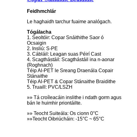
Feidhmchlár
Le haghaidh tarchur fuaime analógach.
Tógálacha
1. Seoltóir: Copar Snáithithe Saor ó
Ocsaigin
2. Insliú: S-PE
3. Cábláil: Leagan suas Péirí Cast
4. Scagthástáil: Scagthástáil ina n-aonar
(Roghnach)
Téip Al-PET le Sreang Draenála Copair
Stánaithe
Téip Al-PET & Copar Stánaithe Braidithe
5. Truaill: PVC/LSZH
»» Tá croíleacáin inslithe i ndath gorm agus
bán le huimhir priontáilte.
»» Teocht Suiteála: Os cionn 0°C
»»Teocht Oibriúcháin: -15°C ~ 65°C