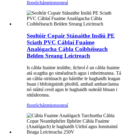
fiosrúchán
mionsonraí
Seoltóir Copair Stánaithe Insliú PE
Sciath PVC Cáblaí Fuaime
Analógacha Cábla Coibhéiseach
Belden Sreang Leictreach
Is cábla fuaime inslithe, ilchroí é an cábla fuaime
atá scagtha go siméadrach agus i mbeirteanna. Tá
an cábla oiriúnach go háirithe le haghaidh leagan
buan i bhfoirgnimh phoiblí, amhail amharclanna
nó stáitsí ceoil agus le haghaidh suiteáil bhuan i
stiúideonna.
fiosrúchán
mionsonraí