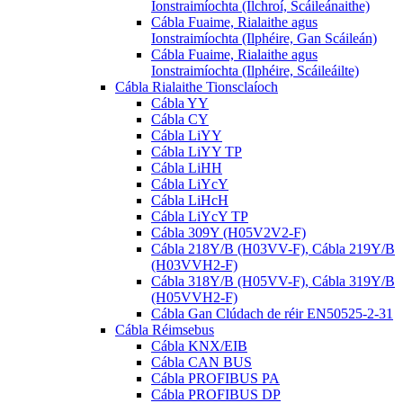
Ionstraimíochta (Ilchroí, Scáileánaithe)
Cábla Fuaime, Rialaithe agus
Ionstraimíochta (Ilphéire, Gan Scáileán)
Cábla Fuaime, Rialaithe agus
Ionstraimíochta (Ilphéire, Scáileáilte)
Cábla Rialaithe Tionsclaíoch
Cábla YY
Cábla CY
Cábla LiYY
Cábla LiYY TP
Cábla LiHH
Cábla LiYcY
Cábla LiHcH
Cábla LiYcY TP
Cábla 309Y (H05V2V2-F)
Cábla 218Y/B (H03VV-F), Cábla 219Y/B
(H03VVH2-F)
Cábla 318Y/B (H05VV-F), Cábla 319Y/B
(H05VVH2-F)
Cábla Gan Clúdach de réir EN50525-2-31
Cábla Réimsebus
Cábla KNX/EIB
Cábla CAN BUS
Cábla PROFIBUS PA
Cábla PROFIBUS DP