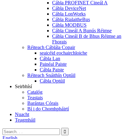
Cábla PROFINET Cineál A
Cábla DeviceNet
Cábla LonWorks
Cábla RialaitheBus
Cábla MODBUS
Cábla Cineál A Bunús Réimse
Cábla Cineál B de Bhus Réimse an
Fhorais
Réiteach Cáblála Copair
seaicéid eochairchloiche
Cábla Lan
Painéal Paiste
Cábla Paiste
Réiteach Snáithín Optúil
Cábla Optúil
Seirbhísí
Catalóg
Teastais
Barántas Córais
Bí i do Chomhpháirtí
Nuacht
Teagmháil
English