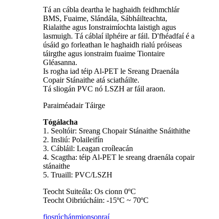
Tá an cábla deartha le haghaidh feidhmchlár
BMS, Fuaime, Slándála, Sábháilteachta,
Rialaithe agus Ionstraimíochta laistigh agus
lasmuigh. Tá cáblaí ilphéire ar fáil. D'fhéadfaí é a
úsáid go forleathan le haghaidh rialú próiseas
táirgthe agus ionstraim fuaime Tiontaire
Gléasanna.
Is rogha iad téip Al-PET le Sreang Draenála
Copair Stánaithe atá sciatháilte.
Tá sliogán PVC nó LSZH ar fáil araon.
Paraiméadair Táirge
Tógálacha
1. Seoltóir: Sreang Chopair Stánaithe Snáithithe
2. Insliú: Polaileifín
3. Cábláil: Leagan croíleacán
4. Scagtha: téip Al-PET le sreang draenála copair
stánaithe
5. Truaill: PVC/LSZH
Teocht Suiteála: Os cionn 0ºC
Teocht Oibriúcháin: -15ºC ~ 70ºC
fiosrúchán
mionsonraí