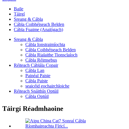
Baile
Táirgí
Sreang & Cábla
Cábla Coibhéiseach Belden
Cábla Fuaime (Analógach)
Sreang & Cábla
Cábla Ionstraimíochta
Cábla Coibhéiseach Belden
Cábla Rialaithe Tionsclaíoch
Cábla Réimsebus
Réiteach Cáblála Copair
Cábla Lan
Painéal Paiste
Cábla Paiste
seaicéid eochairchloiche
Réiteach Snáithín Optúil
Cábla Optúil
Táirgí Réadmhaoine