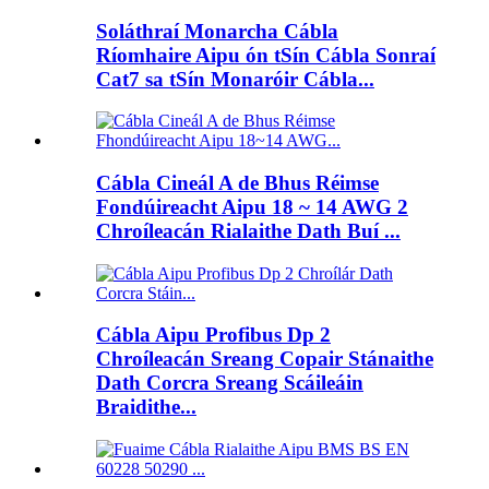
Soláthraí Monarcha Cábla
Ríomhaire Aipu ón tSín Cábla Sonraí
Cat7 sa tSín Monaróir Cábla...
Cábla Cineál A de Bhus Réimse
Fondúireacht Aipu 18 ~ 14 AWG 2
Chroíleacán Rialaithe Dath Buí ...
Cábla Aipu Profibus Dp 2
Chroíleacán Sreang Copair Stánaithe
Dath Corcra Sreang Scáileáin
Braidithe...