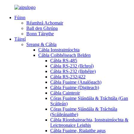
Fúinn
Réamhrá Achomair
Ball den Ghrúpa
Bonn Táirgthe
Táirgí
Sreang & Cábla
Cábla Ionstraimíochta
Cábla Coibhéiseach Belden
Cábla RS-485
Cábla RS-232 (Ilchroí)
Cábla RS-232 (Ilphéire)
Cábla RS-232/422
Cábla Fuaime (Analógach)
Cábla Fuaime (Digiteach)
Cábla Cainteoir
Córas Fuaime Slándála & Tráchtála (Gan
Scáileán)
Córas Fuaime Slándála & Tráchtála
(Scáileánaithe)
Cábla Ríomhaireachta, Ionstraimíochta &
Leictreonaice Leighis
Cábla Fuaime, Rialaithe agus