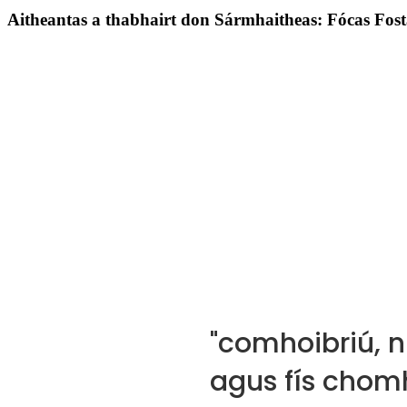
Aitheantas a thabhairt don Sármhaitheas: Fócas F
"comhoibriú, n
agus fís chomh