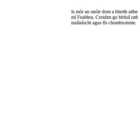
Is mór an onóir dom a bheith aithea
mí Feabhra. Creidim go bhfuil rat
nuálaíocht agus fís chomhroinnte.