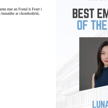
nta mar an Fostaí is Fearr i
h bunaithe ar chomhoibriú,