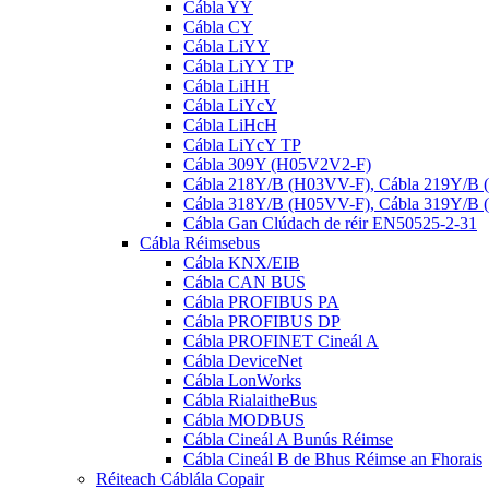
Cábla YY
Cábla CY
Cábla LiYY
Cábla LiYY TP
Cábla LiHH
Cábla LiYcY
Cábla LiHcH
Cábla LiYcY TP
Cábla 309Y (H05V2V2-F)
Cábla 218Y/B (H03VV-F), Cábla 219Y/B
Cábla 318Y/B (H05VV-F), Cábla 319Y/B
Cábla Gan Clúdach de réir EN50525-2-31
Cábla Réimsebus
Cábla KNX/EIB
Cábla CAN BUS
Cábla PROFIBUS PA
Cábla PROFIBUS DP
Cábla PROFINET Cineál A
Cábla DeviceNet
Cábla LonWorks
Cábla RialaitheBus
Cábla MODBUS
Cábla Cineál A Bunús Réimse
Cábla Cineál B de Bhus Réimse an Fhorais
Réiteach Cáblála Copair