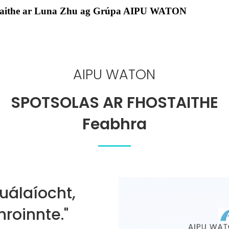
ostaithe ar Luna Zhu ag Grúpa AIPU WATON
AIPU WATON
SPOTSOLAS AR FHOSTAITHE
Feabhra
uálaíocht,
roinnte."