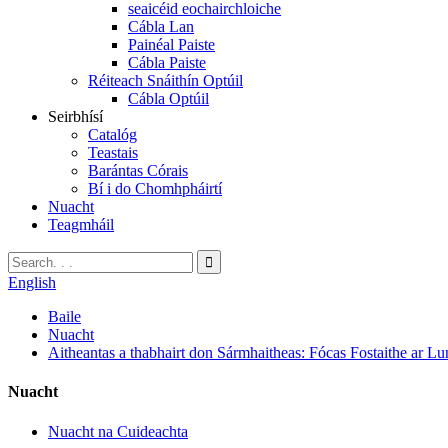
seaicéid eochairchloiche
Cábla Lan
Painéal Paiste
Cábla Paiste
Réiteach Snáithín Optúil
Cábla Optúil
Seirbhísí
Catalóg
Teastais
Barántas Córais
Bí i do Chomhpháirtí
Nuacht
Teagmháil
English
Baile
Nuacht
Aitheantas a thabhairt don Sármhaitheas: Fócas Fostaithe 
Nuacht
Nuacht na Cuideachta