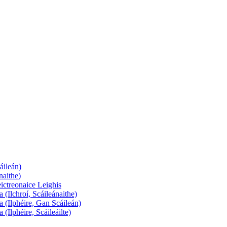
áileán)
naithe)
ictreonaice Leighis
 (Ilchroí, Scáileánaithe)
a (Ilphéire, Gan Scáileán)
(Ilphéire, Scáileáilte)