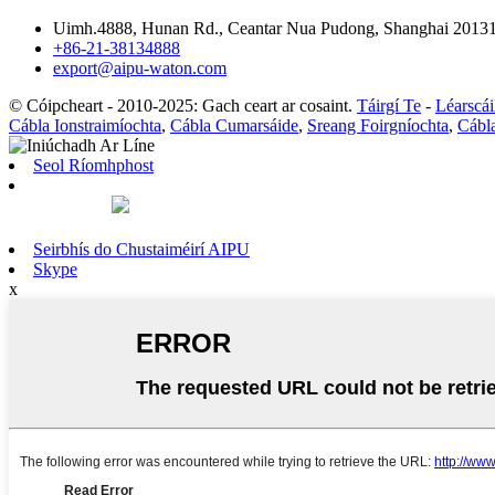
Uimh.4888, Hunan Rd., Ceantar Nua Pudong, Shanghai 201317
+86-21-38134888
export@aipu-waton.com
© Cóipcheart - 2010-2025: Gach ceart ar cosaint.
Táirgí Te
-
Léarscái
Cábla Ionstraimíochta
,
Cábla Cumarsáide
,
Sreang Foirgníochta
,
Cábla
Seol Ríomhphost
Seirbhís do Chustaiméirí AIPU
Skype
x