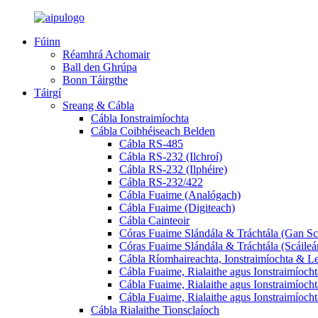
Fúinn
Réamhrá Achomair
Ball den Ghrúpa
Bonn Táirgthe
Táirgí
Sreang & Cábla
Cábla Ionstraimíochta
Cábla Coibhéiseach Belden
Cábla RS-485
Cábla RS-232 (Ilchroí)
Cábla RS-232 (Ilphéire)
Cábla RS-232/422
Cábla Fuaime (Analógach)
Cábla Fuaime (Digiteach)
Cábla Cainteoir
Córas Fuaime Slándála & Tráchtála (Gan Sc
Córas Fuaime Slándála & Tráchtála (Scáileá
Cábla Ríomhaireachta, Ionstraimíochta & Le
Cábla Fuaime, Rialaithe agus Ionstraimíochta
Cábla Fuaime, Rialaithe agus Ionstraimíocht
Cábla Fuaime, Rialaithe agus Ionstraimíochta 
Cábla Rialaithe Tionsclaíoch