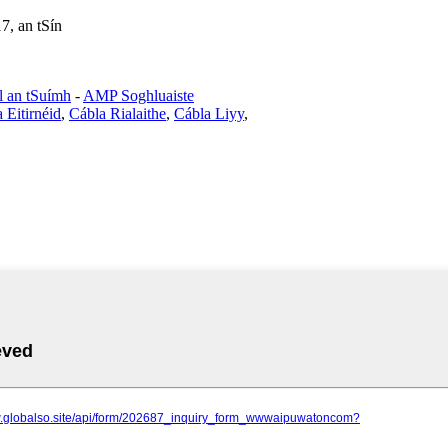
, an tSín
l an tSuímh
-
AMP Soghluaiste
 Eitirnéid
,
Cábla Rialaithe
,
Cábla Liyy
,